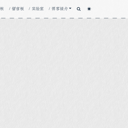
人帐
/ 留言板
/ 实验室
/ 博客接力